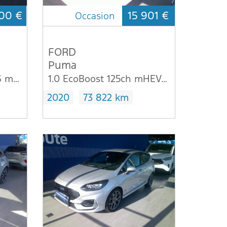
00 €
15 901 €
Occasion
FORD
Puma
1.0 Flexifuel 125ch S&S mHEV E85 Titanium
1.0 EcoBoost 125ch mHEV Titanium Business 6cv
2020
73 822 km