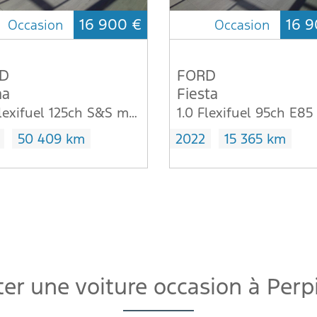
16 900 €
16 9
Occasion
Occasion
D
FORD
a
Fiesta
1.0 Flexifuel 125ch S&S mHEV E85 Titanium Design 3
50 409 km
2022
15 365 km
er une voiture occasion à Per