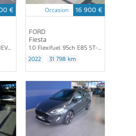
00 €
16 900 €
Occasion
FORD
Fiesta
1.0 EcoBoost 125ch mHEV ST-Line X 6cv
1.0 Flexifuel 95ch E85 ST-Line 5p
2022
31 798 km