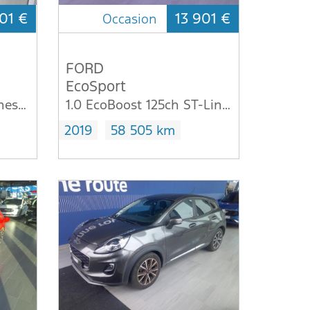
01 €
13 901 €
Occasion
FORD
EcoSport
1.1 75ch Titanium Business 5p
1.0 EcoBoost 125ch ST-Line Euro6.2
2019
58 505 km