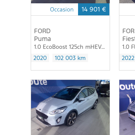
14 901 €
Occasion
FORD
FOR
Puma
Fies
1.0 EcoBoost 125ch mHEV ST-Line 6cv
2020
102 003 km
2022