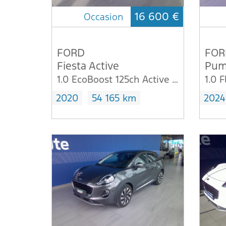
16 600 €
Occasion
FORD
FOR
Fiesta Active
Pum
1.0 EcoBoost 125ch Active X DCT-7
2020
54 165 km
2024