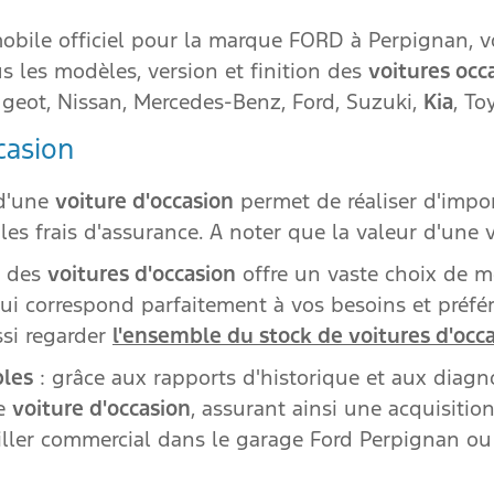
obile officiel pour la marque FORD à Perpignan, 
s les modèles, version et finition des
voitures occ
ugeot, Nissan, Mercedes-Benz, Ford, Suzuki,
Kia
, To
casion
 d'une
voiture d'occasion
permet de réaliser d'impo
les frais d'assurance. A noter que la valeur d'une v
é des
voitures d'occasion
offre un vaste choix de m
qui correspond parfaitement à vos besoins et préf
ssi regarder
l'ensemble du stock de voitures d'occ
bles
: grâce aux rapports d'historique et aux diagnos
ne
voiture d'occasion
, assurant ainsi une acquisiti
iller commercial dans le garage Ford Perpignan ou