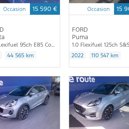
15 590 €
15 9
Occasion
Occasion
D
FORD
ta
Puma
1.0 Flexifuel 95ch E85 Cool & Connect 5p
44 565 km
2022
110 547 km