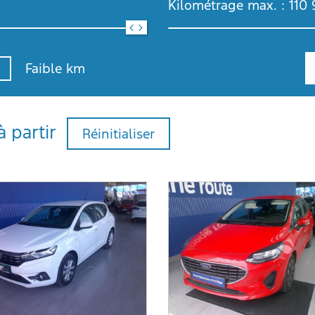
Kilométrage max. :
110 
Faible km
à partir
Réinitialiser