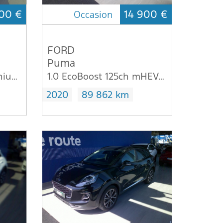
00 €
14 900 €
Occasion
FORD
Puma
1.0 Flexifuel 95ch Titanium Business E85 5p
1.0 EcoBoost 125ch mHEV E85 Titanium
2020
89 862 km