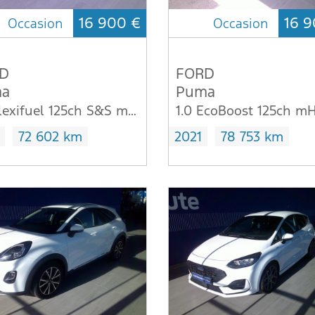
16 900 €
16 9
Occasion
Occasion
D
FORD
a
Puma
1.0 Flexifuel 125ch S&S mHEV Titanium X VU
72 602 km
2021
78 753 km