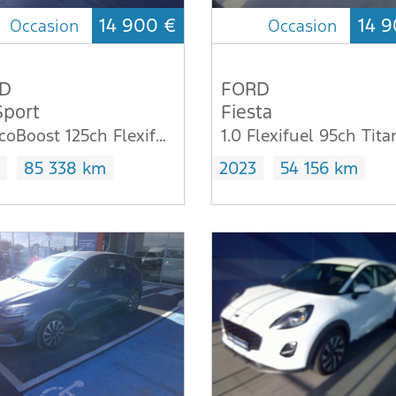
14 900 €
14 9
Occasion
Occasion
D
FORD
Sport
Fiesta
1.0 EcoBoost 125ch Flexifuel E85 ST-Line
85 338 km
2023
54 156 km