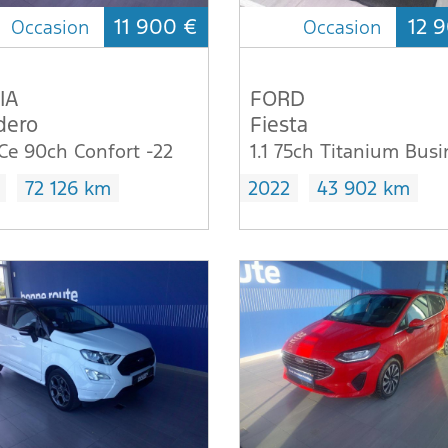
11 900 €
12 9
Occasion
Occasion
IA
FORD
dero
Fiesta
TCe 90ch Confort -22
72 126 km
2022
43 902 km