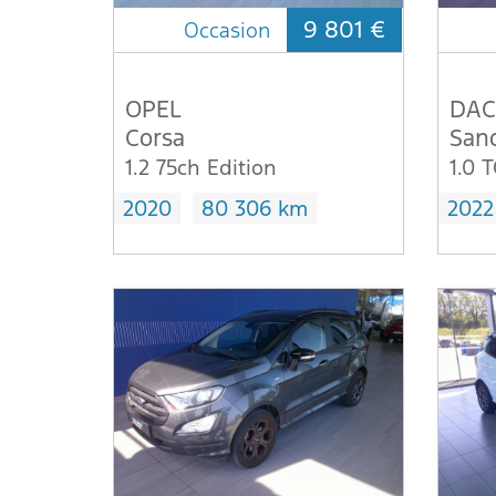
9 801 €
Occasion
OPEL
DAC
Corsa
San
1.2 75ch Edition
1.0 
2020
80 306 km
2022