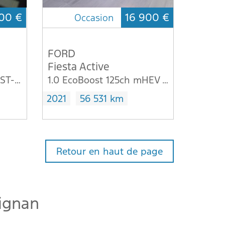
00 €
16 900 €
Occasion
FORD
Fiesta Active
1.0 Flexifuel 95ch E85 ST-Line 5p
1.0 EcoBoost 125ch mHEV Active X
2021
56 531 km
Retour en haut de page
pignan