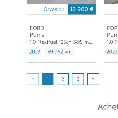
16 900 €
Occasion
FORD
FOR
Puma
Pum
1.0 Flexifuel 125ch S&S mHEV E85 Titanium Business
2023
59 962 km
2022
«
1
2
3
»
Achet