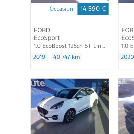
14 590 €
Occasion
FORD
FOR
EcoSport
Eco
1.0 EcoBoost 125ch ST-Line Euro6.2
2019
40 747 km
2020