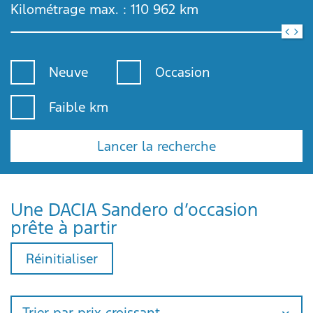
Kilométrage max. :
110 962
km
Neuve
Occasion
Faible km
Lancer la recherche
Une DACIA Sandero d’occasion
prête à partir
Réinitialiser
Trier par prix croissant