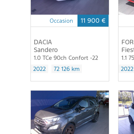
11 900 €
Occasion
DACIA
FOR
Sandero
Fies
1.0 TCe 90ch Confort -22
2022
72 126 km
2022