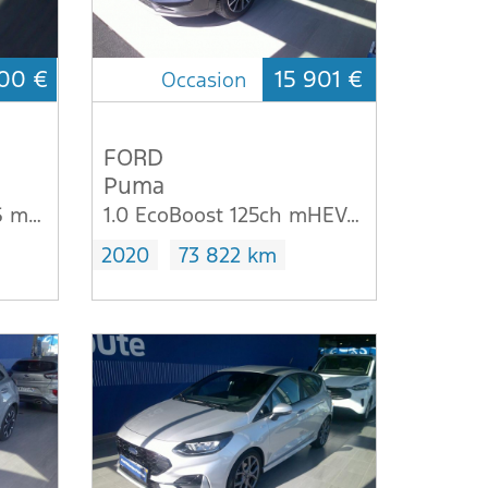
00 €
15 901 €
Occasion
FORD
Puma
1.0 Flexifuel 125ch S&S mHEV E85 Titanium
1.0 EcoBoost 125ch mHEV Titanium Business 6cv
2020
73 822 km