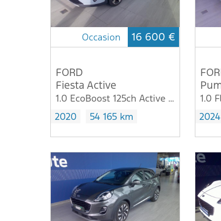
16 600 €
Occasion
FORD
FOR
Fiesta Active
Pum
1.0 EcoBoost 125ch Active X DCT-7
2020
54 165 km
2024