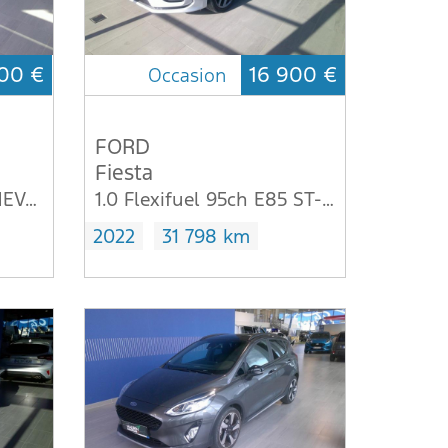
00 €
16 900 €
Occasion
FORD
Fiesta
1.0 EcoBoost 125ch mHEV ST-Line X 6cv
1.0 Flexifuel 95ch E85 ST-Line 5p
2022
31 798 km