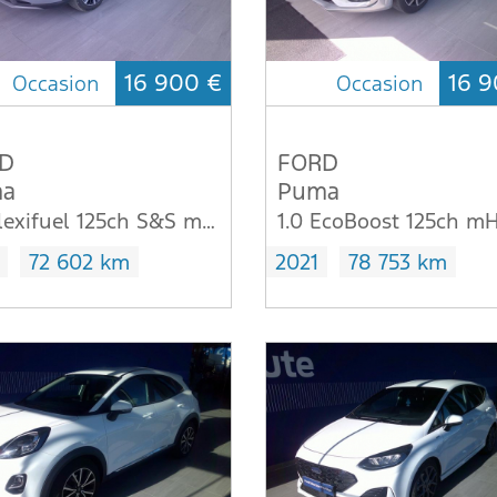
16 900 €
16 9
Occasion
Occasion
D
FORD
a
Puma
1.0 Flexifuel 125ch S&S mHEV Titanium X VU
72 602 km
2021
78 753 km