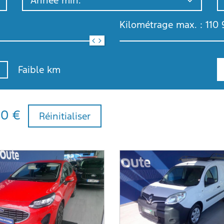
Année min.
Kilométrage max. :
110 
Faible km
00 €
Réinitialiser