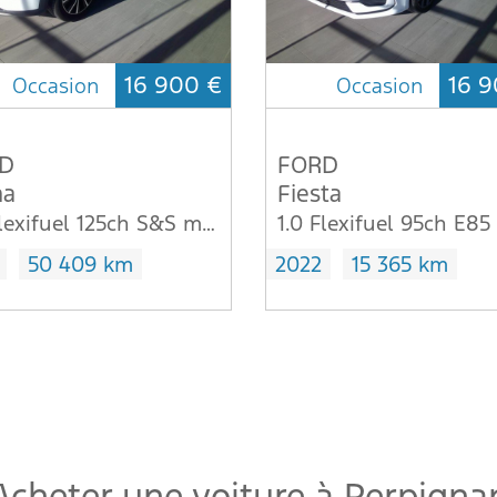
16 900 €
16 9
Occasion
Occasion
D
FORD
a
Fiesta
1.0 Flexifuel 125ch S&S mHEV E85 Titanium Design 3
50 409 km
2022
15 365 km
Acheter une voiture à Perpigna