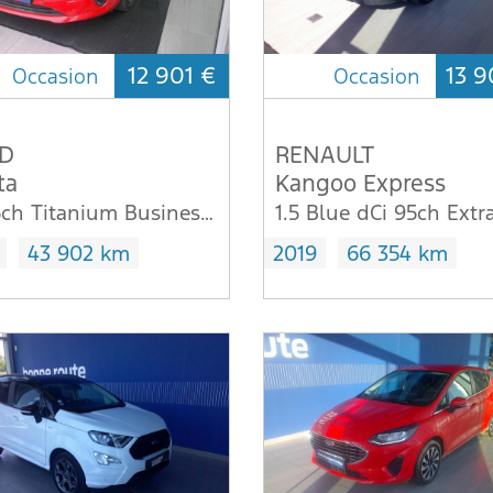
12 901 €
13 9
Occasion
Occasion
D
RENAULT
ta
Kangoo Express
1.1 75ch Titanium Business 5p
43 902 km
2019
66 354 km