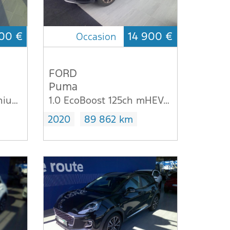
00 €
14 900 €
Occasion
FORD
Puma
1.0 Flexifuel 95ch Titanium Business E85 5p
1.0 EcoBoost 125ch mHEV E85 Titanium
2020
89 862 km