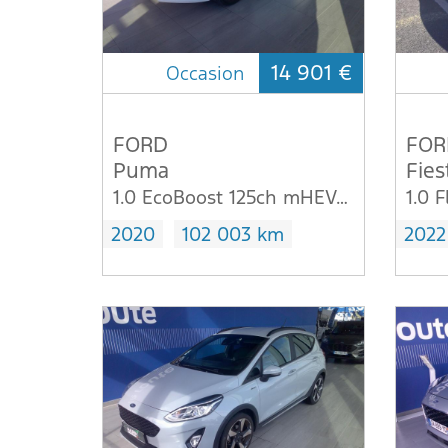
14 901 €
Occasion
FORD
FOR
Puma
Fies
1.0 EcoBoost 125ch mHEV ST-Line 6cv
2020
102 003 km
2022