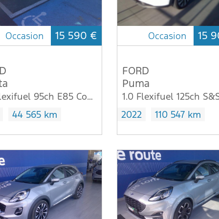
15 590 €
15 9
Occasion
Occasion
D
FORD
ta
Puma
1.0 Flexifuel 95ch E85 Cool & Connect 5p
44 565 km
2022
110 547 km