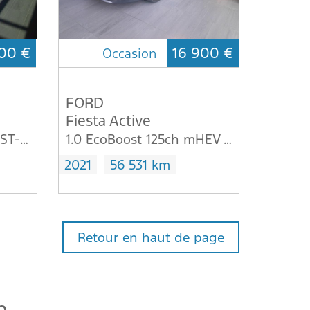
00 €
16 900 €
Occasion
FORD
Fiesta Active
1.0 Flexifuel 95ch E85 ST-Line 5p
1.0 EcoBoost 125ch mHEV Active X
2021
56 531 km
Retour en haut de page
n