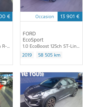
00 €
13 901 €
Occasion
FORD
EcoSport
1.5 Blue dCi 95ch Extra R-Link
1.0 EcoBoost 125ch ST-Line Euro6.2
2019
58 505 km