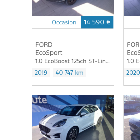
14 590 €
Occasion
FORD
FOR
EcoSport
Eco
1.0 EcoBoost 125ch ST-Line Euro6.2
2019
40 747 km
2020