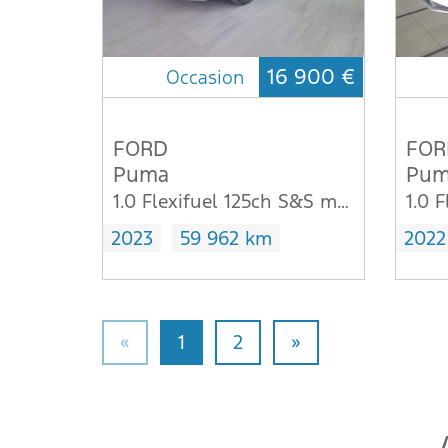
16 900 €
Occasion
FORD
FOR
Puma
Pum
1.0 Flexifuel 125ch S&S mHEV E85 Titanium Business
2023
59 962 km
2022
«
1
2
»