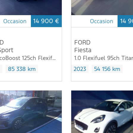
14 900 €
14 9
Occasion
Occasion
D
FORD
Sport
Fiesta
1.0 EcoBoost 125ch Flexifuel E85 ST-Line
85 338 km
2023
54 156 km