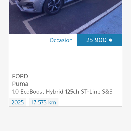
25 900 €
Occasion
FORD
Puma
1.0 EcoBoost Hybrid 125ch ST-Line S&S
2025
17 575 km