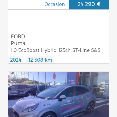
24 290 €
Occasion
FORD
Puma
1.0 EcoBoost Hybrid 125ch ST-Line S&S
2024
12 508 km