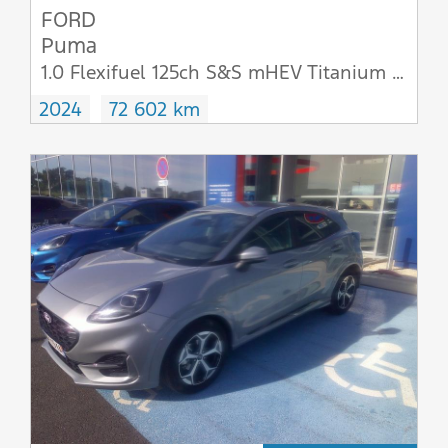
FORD
Puma
1.0 Flexifuel 125ch S&S mHEV Titanium X VU
2024
72 602 km