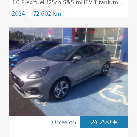
1.0 Flexifuel 125ch S&S mHEV Titanium X VU
2024
72 602 km
24 290 €
Occasion